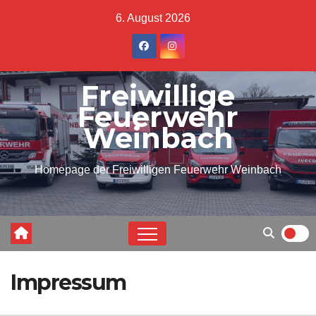
Skip
6. August 2026
to
content
Freiwillige
Feuerwehr
Weinbach
Homepage der Freiwilligen Feuerwehr Weinbach
Impressum