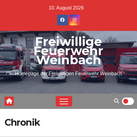
Skip
10. August 2026
to
content
Freiwillige
Feuerwehr
Weinbach
Homepage der Freiwilligen Feuerwehr Weinbach
Chronik