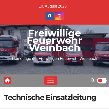
Skip
10. August 2026
to
content
Freiwillige
Feuerwehr
Weinbach
Homepage der Freiwilligen Feuerwehr Weinbach
Technische Einsatzleitung